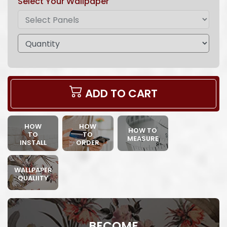
Select Your Wallpaper
ADD TO CART
HOW
HOW
HOW TO
TO
TO
MEASURE
INSTALL
ORDER
WALLPAPER
QUALIITY
BECOME