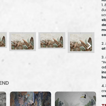
หม
1.
อั
แต
sl
de
ma
co
2. 
at
3. 
“H
ad
in
bu
END
4.
ตา
we
T