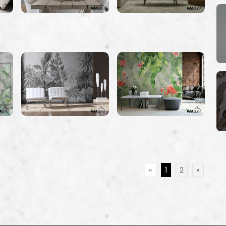
«
1
2
»