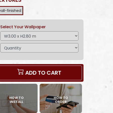
all-finished
Select Your Wallpaper
ADD TO CART
HOW TO
HOW TO
INSTALL
ORDER