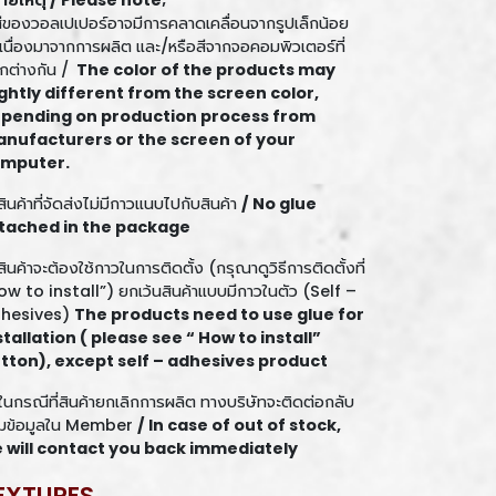
ายเหตุ /
Please note;
 สีของวอลเปเปอร์อาจมีการคลาดเคลื่อนจากรูปเล็กน้อย
นเนื่องมาจากการผลิต และ/หรือสีจากจอคอมพิวเตอร์ที่
กต่างกัน /
The color of the products may
ightly different from the screen color,
pending on production process from
nufacturers or the screen of your
mputer.
สินค้าที่จัดส่งไม่มีกาวแนบไปกับสินค้า
/ No glue
tached in the package
สินค้าจะต้องใช้กาวในการติดตั้ง (กรุณาดูวิธีการติดตั้งที่
ow to install”) ยกเว้นสินค้าแบบมีกาวในตัว (Self –
hesives)
The products need to use glue for
stallation ( please see “ How to install”
tton), except self – adhesives product
 ในกรณีที่สินค้ายกเลิกการผลิต ทางบริษัทจะติดต่อกลับ
มข้อมูลใน Member
/ In case of out of stock,
 will contact you back immediately
EXTURES