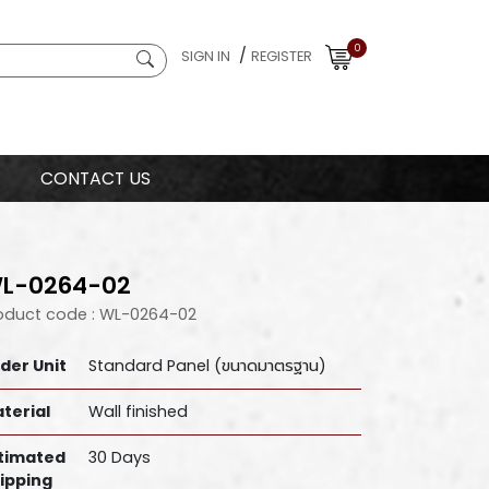
0
/
SIGN IN
REGISTER
CONTACT US
L-0264-02
oduct code : WL-0264-02
der Unit
Standard Panel (ขนาดมาตรฐาน)
terial
Wall finished
timated
30 Days
ipping