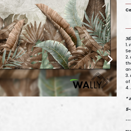
Ce
วิธ
1.
Se
2.
th
ar
3.
of
4.
* 
5
--