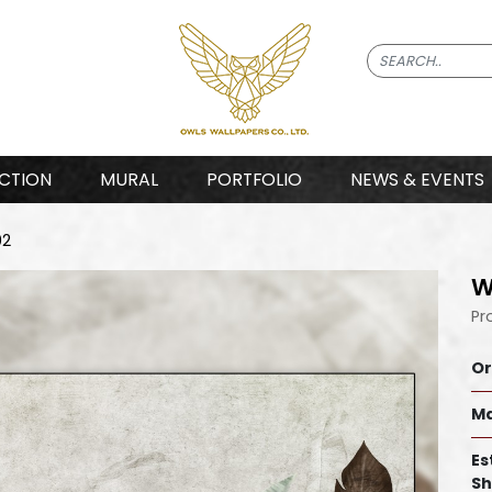
CTION
MURAL
PORTFOLIO
NEWS & EVENTS
02
W
Pr
Or
Ma
Es
Sh